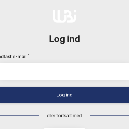
Log ind
*
Kræves
ndtast e-mail
Log ind
eller fortsæt med