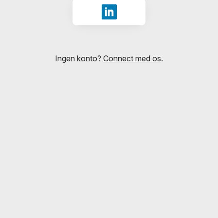
Log ind med LinkedIn
Ingen konto?
Connect med os
.