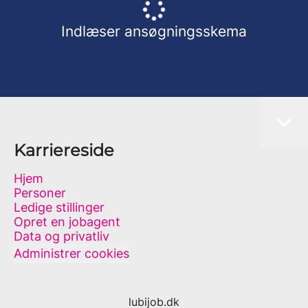
Indlæser ansøgningsskema
Karriereside
Hjem
Personer
Ledige stillinger
Opret en jobagent
Data og privatliv
Administrer cookies
lubijob.dk