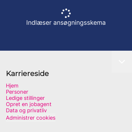
Indlæser ansøgningsskema
Karriereside
Hjem
Personer
Ledige stillinger
Opret en jobagent
Data og privatliv
Administrer cookies