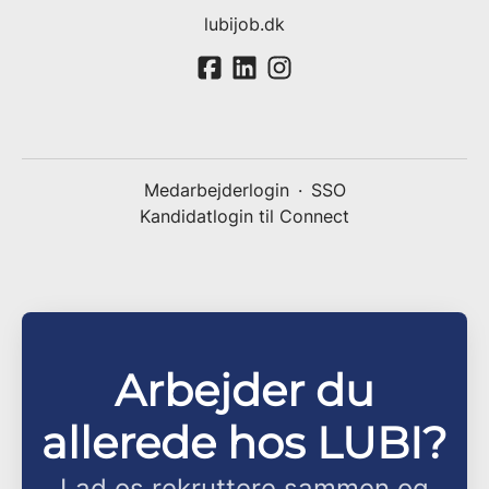
lubijob.dk
Medarbejderlogin
·
SSO
Kandidatlogin til Connect
Arbejder du
allerede hos LUBI?
Lad os rekruttere sammen og