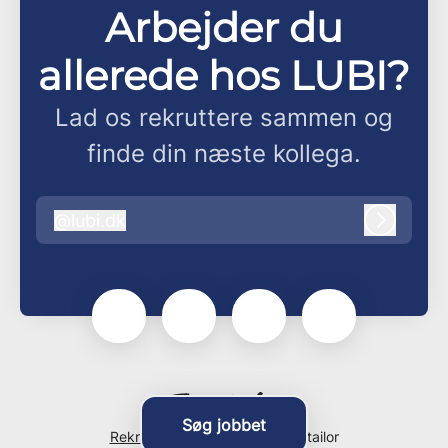
Arbejder du
allerede hos LUBI?
Lad os rekruttere sammen og
finde din næste kollega.
@
lubi.dk
lubi.dk
Log ind
Søg jobbet
Rekrutteringssystem
fra Teamtailor