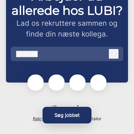
allerede hos LUBI?
Lad os rekruttere sammen og
finde din næste kollega.
@
lubi.dk
lubi.dk
Log ind
Søg jobbet
Rekrutteringssystem
fra Teamtailor