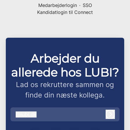
Medarbejderlogin
·
SSO
Kandidatlogin til Connect
Arbejder du
allerede hos LUBI?
Lad os rekruttere sammen og
finde din næste kollega.
@
lubi.dk
lubi.dk
Log ind