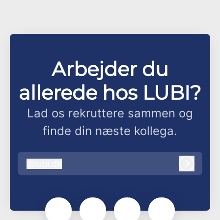
Arbejder du
allerede hos LUBI?
Lad os rekruttere sammen og
finde din næste kollega.
@
lubi.dk
lubi.dk
Log ind