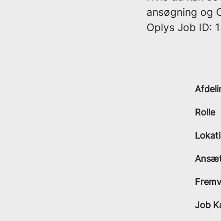
ansøgning og CV
Oplys Job ID: 
Afdeli
Rolle
Lokat
Ansæt
Fremvi
Job K