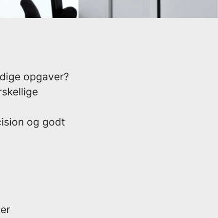
idige opgaver?
skellige
æcision og godt
ser