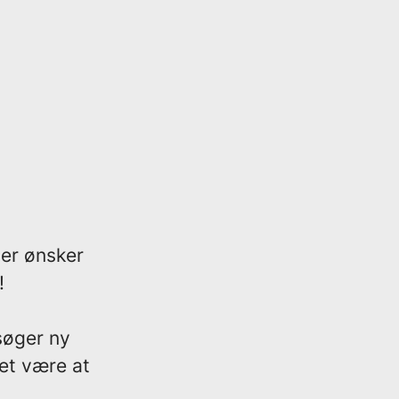
ler ønsker
!
søger ny
det være at