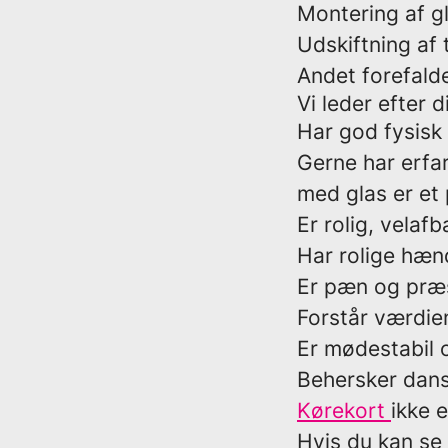
Montering af 
Udskiftning af
Andet forefald
Vi leder efter d
Har god fysisk 
Gerne har erfar
med glas er et 
Er rolig, velaf
Har rolige hæn
Er pæn og præ
Forstår værdie
Er mødestabil o
Behersker dansk
Kørekort
ikke e
Hvis du kan se