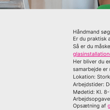
Håndmand søge
Er du praktisk
Så er du måske
glasinstallatio
Her bliver du en
samarbejde er 
Lokation:
Stor
Arbejdstider:
D
Mødetid:
Kl. 8
Arbejdsopgave
Opsætning af