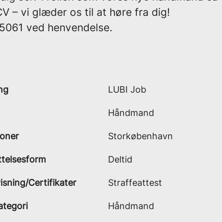
 – vi glæder os til at høre fra dig!
15061 ved henvendelse.
ng
LUBI Job
Håndmand
ioner
Storkøbenhavn
telsesform
Deltid
sning/Certifikater
Straffeattest
ategori
Håndmand