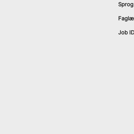
Sprog
Faglæ
Job I