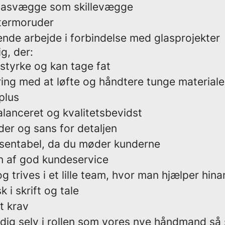
glasvægge som skillevægge
 termoruder
ende arbejde i forbindelse med glasprojekter
ig, der:
styrke og kan tage fat
ing med at løfte og håndtere tunge materialer
plus
balanceret og kvalitetsbevidst
der og sans for detaljen
sentabel, da du møder kunderne
n af god kundeservice
g trives i et lille team, hvor man hjælper hin
 i skrift og tale
t krav
 dig selv i rollen som vores nye håndmand så