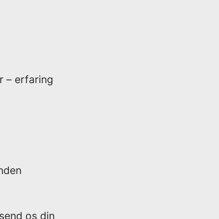
 – erfaring
anden
 send os din