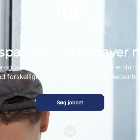
LUBI JOB
·
STORKØBENHAVN
spændende opgaver me
e og trives med alsidige opgaver? Så er du m
d forskellige glasinstallationer i Storkøbenha
Søg jobbet