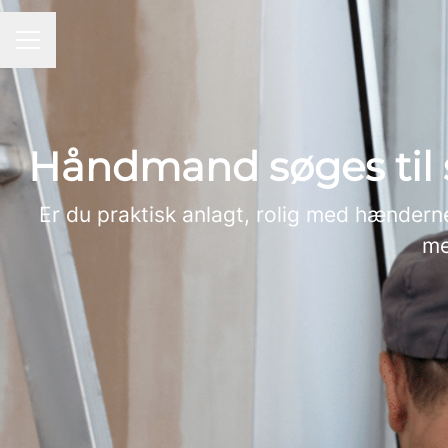
KARRIEREMENU
Håndmand søges til 
Er du praktisk anlagt, rolig med hændern
me