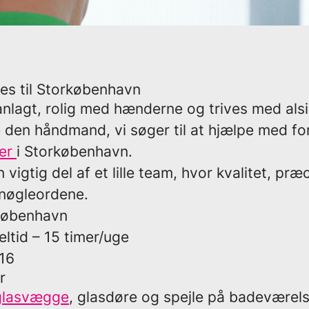
s til Storkøbenhavn
 anlagt, rolig med hænderne og trives med als
 den håndmand, vi søger til at hjælpe med for
ner
i Storkøbenhavn.
 vigtig del af et lille team, hvor kvalitet, pr
nøgleordene.
københavn
eltid – 15 timer/uge
-16
r
glasvægge
, glasdøre og spejle på badeværel