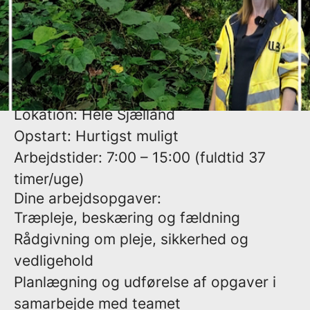
håndværk, være en vigtig del af et
stærkt team og samtidig sætte dit præg
på nogle af Danmarks flotte grønne
områder.
Lokation, opstart og arbejdstider
Lokation:
Hele Sjælland
Opstart:
Hurtigst muligt
Arbejdstider:
7:00 – 15:00 (fuldtid 37
timer/uge)
Dine arbejdsopgaver:
Træpleje, beskæring og fældning
Rådgivning om pleje, sikkerhed og
vedligehold
Planlægning og udførelse af opgaver i
samarbejde med teamet