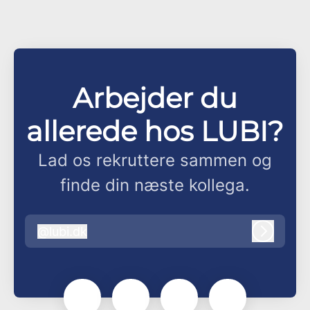
Arbejder du
allerede hos LUBI?
Lad os rekruttere sammen og
finde din næste kollega.
@
lubi.dk
lubi.dk
Log ind