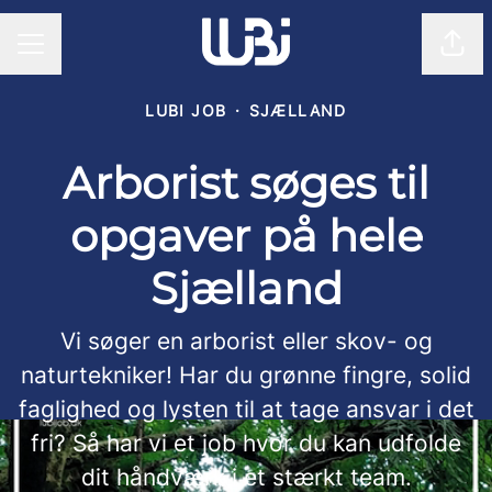
Del 
KARRIEREMENU
LUBI JOB
·
SJÆLLAND
Arborist søges til
opgaver på hele
Sjælland
Vi søger en arborist eller skov- og
naturtekniker! Har du grønne fingre, solid
faglighed og lysten til at tage ansvar i det
fri? Så har vi et job hvor du kan udfolde
dit håndværk i et stærkt team.