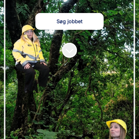
Søg jobbet
Vi søger en arborist eller skov- og
naturtekniker!
Har du grønne fingre, solid faglighed og
lysten til at tage ansvar i det fri? Så har
vi et job, hvor du både kan udfolde dit