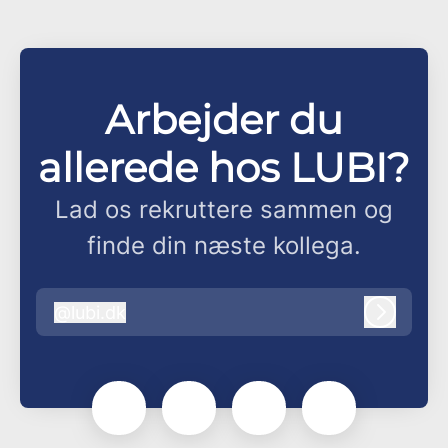
Arbejder du
allerede hos LUBI?
Lad os rekruttere sammen og
finde din næste kollega.
@
lubi.dk
lubi.dk
Log ind