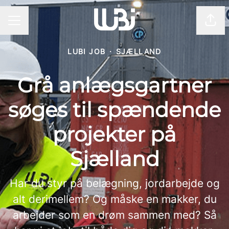
Del 
KARRIEREMENU
LUBI JOB
·
SJÆLLAND
Grå anlægsgartner
søges til spændende
projekter på
Sjælland
Har du styr på belægning, jordarbejde og
alt derimellem? Og måske en makker, du
arbejder som en drøm sammen med? Så