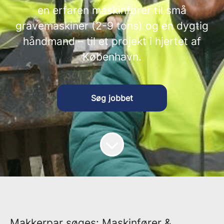
en erfaren maskinfører til små
gravemaskiner (2-9 tons) og en dygtig
håndmand – til et projekt i hjertet af
København.
Søg jobbet
Makkerpar søges: Maskinfører &