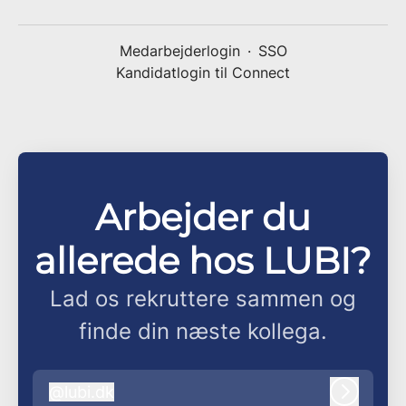
Medarbejderlogin
·
SSO
Kandidatlogin til Connect
Arbejder du
allerede hos LUBI?
Lad os rekruttere sammen og
finde din næste kollega.
@
lubi.dk
lubi.dk
Log ind