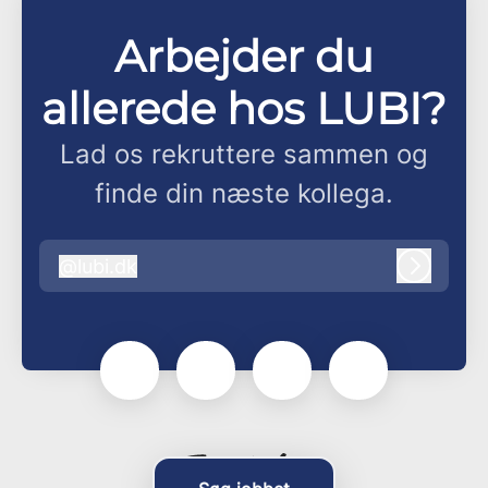
Arbejder du
allerede hos LUBI?
Lad os rekruttere sammen og
finde din næste kollega.
@
lubi.dk
lubi.dk
Log ind