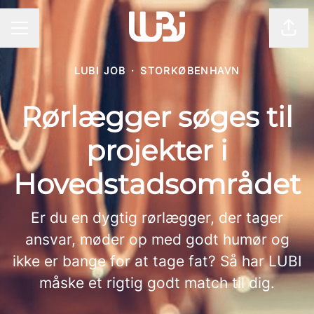
Del 
KARRIEREMENU
LUBI JOB
·
STORKØBENHAVN
Rørlægger søges til
projekter i
Hovedstadsområdet
Er du en dygtig rørlægger, der tager
ansvar, møder op med godt humør og
ikke er bange for at tage fat? Så har LUBI
måske et rigtig godt match til dig.