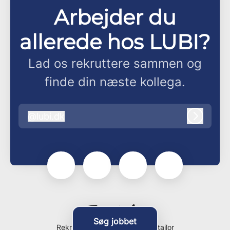
Arbejder du
allerede hos LUBI?
Lad os rekruttere sammen og
finde din næste kollega.
@
lubi.dk
lubi.dk
Log ind
Søg jobbet
Rekrutteringssystem
fra Teamtailor