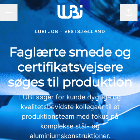
Del 
KARRIEREMENU
LUBI JOB
·
VESTSJÆLLAND
Faglærte smede og
certifikatsvejsere
søges til produktion
LUBI søger for kunde dygtige og
kvalitetsbevidste kollegaer til et
produktionsteam med fokus på
komplekse stål- og
aluminiumskonstruktioner.