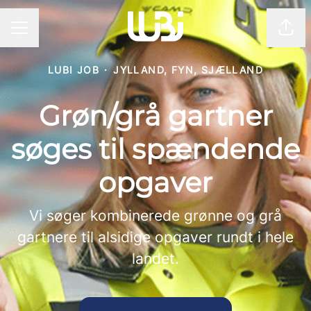
Del 
KARRIEREMENU
LUBI JOB
·
JYLLAND, FYN, SJÆLLAND
Grøn/grå gartner
søges til spændende
opgaver
Vi søger kombinerede grønne og grå
gartnere til alsidige opgaver rundt i hele
landet.