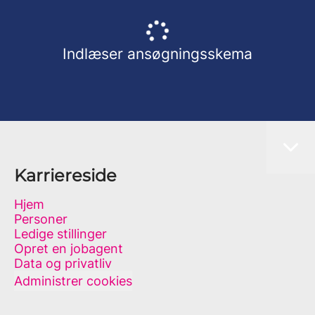
Indlæser ansøgningsskema
Karriereside
Hjem
Personer
Ledige stillinger
Opret en jobagent
Data og privatliv
Administrer cookies