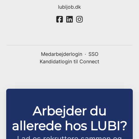
lubijob.dk
Medarbejderlogin
·
SSO
Kandidatlogin til Connect
Arbejder du
allerede hos LUBI?
Lad os rekruttere sammen og