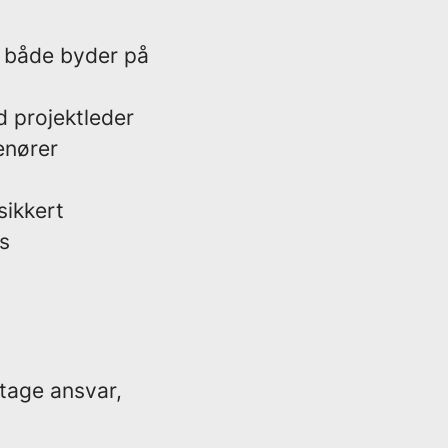
g både byder på
 projektleder
enører
sikkert
s
 tage ansvar,