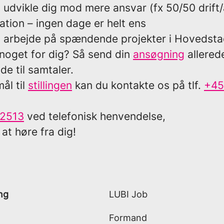
 udvikle dig mod mere ansvar (fx 50/50 drift/
ation – ingen dage er helt ens
t arbejde på spændende projekter i Hovedst
noget for dig? Så send din
ansøgning
allered
de til samtaler.
l til
stillingen
kan du kontakte os på tlf.
+45
2513
ved telefonisk henvendelse,
 at høre fra dig!
ng
LUBI Job
Formand