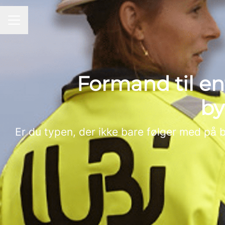
KARRIEREMENU
Formand til en
by
Er du typen, der ikke bare følger med på 