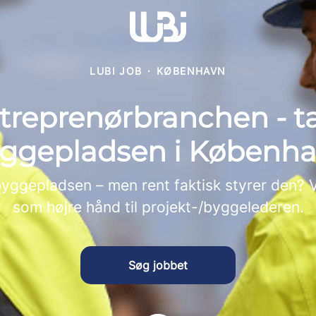
LUBI JOB
·
KØBENHAVN
treprenørbranchen - t
ggepladsen i Københ
byggepladsen – men rent faktisk styrer den? 
som højre hånd til projekt-/byggelederen.
Søg jobbet