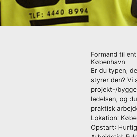
Formand til en
København
Er du typen, d
styrer den? Vi 
projekt-/bygge
ledelsen, og d
praktisk arbejd
Lokation
: Køb
Opstart
: Hurti
Arbejdstid
: Ful