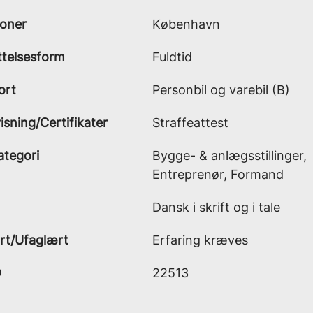
ioner
København
telsesform
Fuldtid
ort
Personbil og varebil (B)
sning/Certifikater
Straffeattest
ategori
Bygge- & anlægsstillinger,
Entreprenør, Formand
Dansk i skrift og i tale
rt/Ufaglært
Erfaring kræves
D
22513