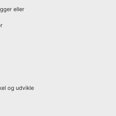
gger eller
r
kel og udvikle