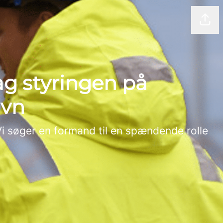
Del 
ag styringen på
avn
Vi søger en formand til en spændende rolle