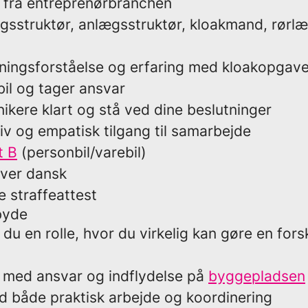
g fra entreprenørbranchen
gsstruktør, anlægsstruktør, kloakmand, rørlæ
ningsforståelse og erfaring med kloakopgave
il og tager ansvar
kere klart og stå ved dine beslutninger
iv og empatisk tilgang til samarbejde
t B
(personbil/varebil)
iver dansk
e straffeattest
byde
 du en rolle, hvor du virkelig kan gøre en fors
e med ansvar og indflydelse på
byggepladsen
 både praktisk arbejde og koordinering