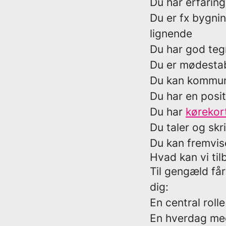
Du har erfarin
Du er fx bygnin
lignende
Du har god teg
Du er mødestab
Du kan kommuni
Du har en posit
Du har
kørekor
Du taler og skr
Du kan fremvis
Hvad kan vi til
Til gengæld får
dig:
En central roll
En hverdag med