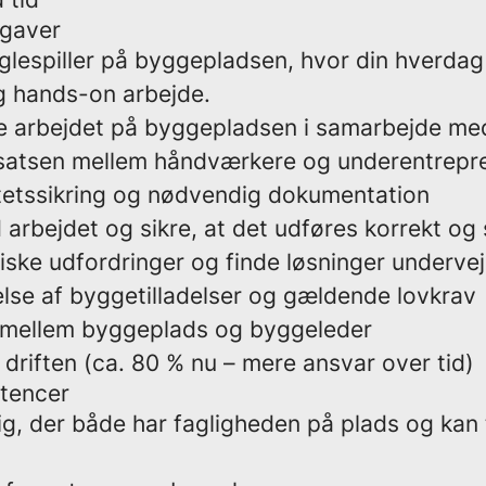
pgaver
øglespiller på byggepladsen, hvor din hverda
g hands-on arbejde.
e arbejdet på byggepladsen i samarbejde med
satsen mellem håndværkere og underentrepr
itetssikring og nødvendig dokumentation
 arbejdet og sikre, at det udføres korrekt og 
iske udfordringer og finde løsninger undervej
else af byggetilladelser og gældende lovkrav
 mellem byggeplads og byggeleder
i driften (ca. 80 % nu – mere ansvar over tid)
tencer
dig, der både har fagligheden på plads og kan
.