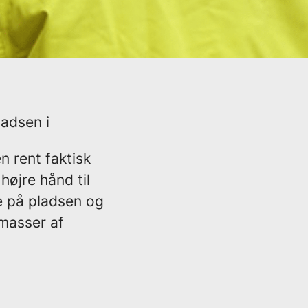
adsen i
n rent faktisk
højre hånd til
e på pladsen og
masser af