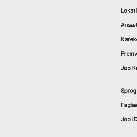
Lokat
Ansæt
Kørek
Fremvi
Job K
Sprog
Faglæ
Job I