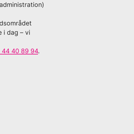
administration)
adsområdet
e i dag – vi
 44 40 89 94
.