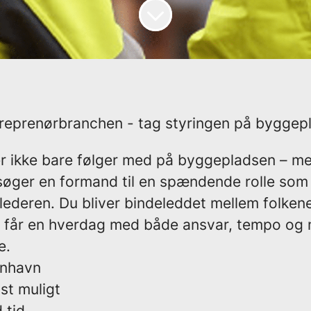
treprenørbranchen - tag styringen på byggepl
er ikke bare følger med på byggepladsen – me
søger en formand til en spændende rolle som 
lederen. Du bliver bindeleddet mellem folken
u får en hverdag med både ansvar, tempo og 
e.
enhavn
gst muligt
d tid