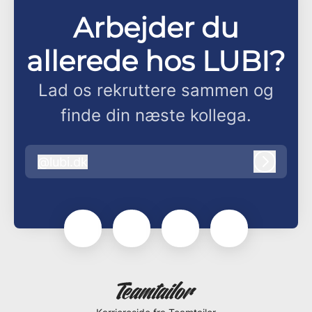
Arbejder du
allerede hos LUBI?
Lad os rekruttere sammen og
finde din næste kollega.
@
lubi.dk
lubi.dk
Log ind